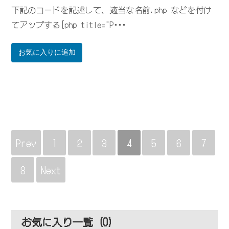
下記のコードを記述して、適当な名前.php などを付け
てアップする[php title="P･･･
お気に入りに追加
Prev
1
2
3
4
5
6
7
8
Next
お気に入り一覧 (
0
)