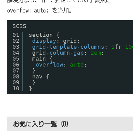
overflow: auto; を追加。
SCSS
01
section {
02
display
: grid;
03
grid-template-columns
: 
1
fr 
10em
04
grid-
column-gap
: 
2em
;
05
main {
06
overflow
: 
auto
;
07
}
08
nav {
09
}
10
}
お気に入り一覧 (
0
)