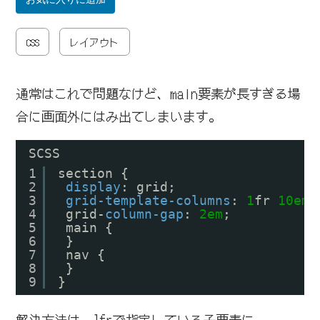
CSS
レイアウト
通常はこれで問題なけど、main要素が長すぎる場
合に画面外にはみ出てしまいます。
SCSS
1
section {
2
display
: grid;
3
grid-template-columns
: 
1
fr 
10em
;
4
grid-
column-gap
: 
2em
;
5
main {
6
}
7
nav {
8
}
9
}
解決方法は、1frで指定している子要素に