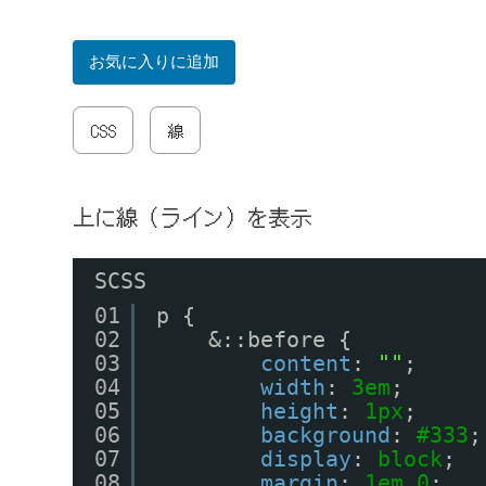
お気に入りに追加
CSS
線
上に線（ライン）を表示
SCSS
01
p {
02
&::before {
03
content
: 
""
;
04
width
: 
3em
;
05
height
: 
1px
;
06
background
: 
#333
;
07
display
: 
block
;
08
margin
: 
1em
0
;