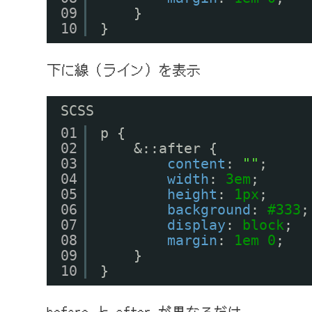
09
}
10
}
下に線（ライン）を表示
SCSS
01
p {
02
&::after {
03
content
: 
""
;
04
width
: 
3em
;
05
height
: 
1px
;
06
background
: 
#333
;
07
display
: 
block
;
08
margin
: 
1em
0
;
09
}
10
}
before と after が異なるだけ。