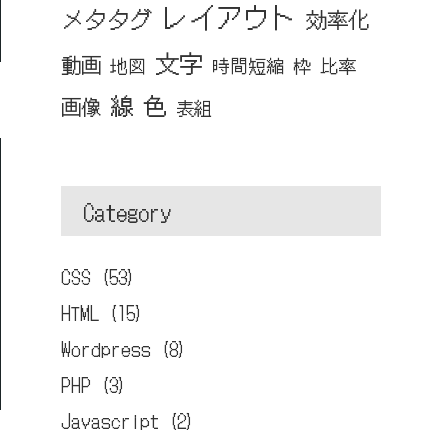
レイアウト
メタタグ
効率化
文字
動画
地図
時間短縮
枠
比率
線
色
画像
表組
Category
CSS (53)
HTML (15)
Wordpress (8)
PHP (3)
Javascript (2)