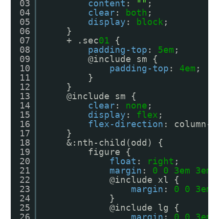
03
content
: 
""
;
04
clear
: 
both
;
05
display
: 
block
;
06
}
07
+ .sec
01
{
08
padding-top
: 
5em
;
09
@include sm {
10
padding-top
: 
4em
;
11
}
12
}
13
@include sm {
14
clear
: 
none
;
15
display
: 
flex
;
16
flex-direction
: column-r
17
}
18
&:nth-child(odd) {
19
figure {
20
float
: 
right
;
21
margin
: 
0
0
3em
3em
;
22
@include xl {
23
margin
: 
0
0
3em
24
}
25
@include lg {
26
margin
: 
0
0
3em