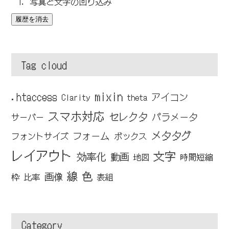
写真と文字の回り込み
履歴を消去
Tag cloud
mixin
.htaccess
アイコン
Clarity
theta
スマホ対応
セレクタ
パラメータ
サーバー
メタタグ
フォーム
フォントサイズ
ボックス
レイアウト
文字
効率化
動画
地図
時間短縮
線
色
画像
枠
比率
表組
Category