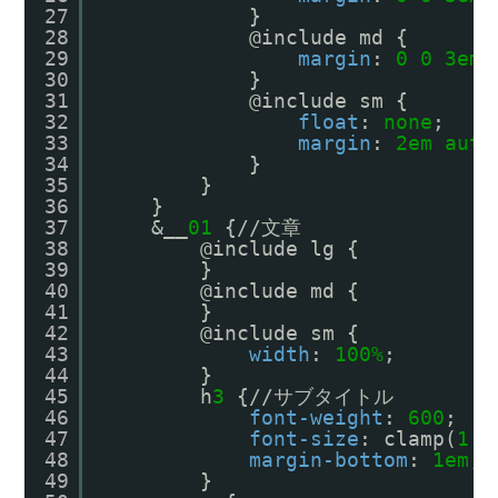
27
}
28
@include md {
29
margin
: 
0
0
3em
30
}
31
@include sm {
32
float
: 
none
;
33
margin
: 
2em
auto
34
}
35
}
36
}
37
&__
01
{//文章
38
@include lg {
39
}
40
@include md {
41
}
42
@include sm {
43
width
: 
100%
;
44
}
45
h
3
{//サブタイトル
46
font-weight
: 
600
;
47
font-size
: clamp(
1.1
48
margin-bottom
: 
1em
;
49
}