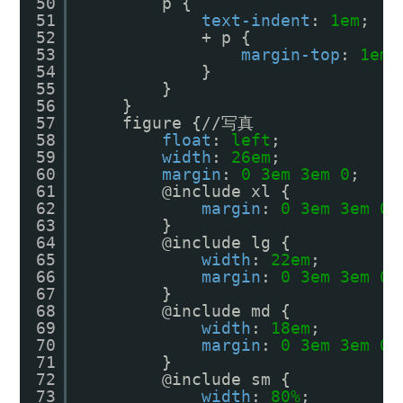
50
p {
51
text-indent
: 
1em
;
52
+ p {
53
margin-top
: 
1em
;
54
}
55
}
56
}
57
figure {//写真
58
float
: 
left
;
59
width
: 
26em
;
60
margin
: 
0
3em
3em
0
;
61
@include xl {
62
margin
: 
0
3em
3em
0
;
63
}
64
@include lg {
65
width
: 
22em
;
66
margin
: 
0
3em
3em
0
;
67
}
68
@include md {
69
width
: 
18em
;
70
margin
: 
0
3em
3em
0
;
71
}
72
@include sm {
73
width
: 
80%
;