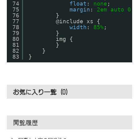
74
float
: 
none
;
75
margin
: 
2em
auto
0
;
76
}
77
@include xs {
78
width
: 
85%
;
79
}
80
img {
81
}
82
}
83
}
お気に入り一覧 (
0
)
閲覧履歴