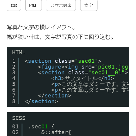
CSS
HTML
スマホ対応
文字
写真と文字の横レイアウト。
幅が狭い時は、文字が写真の下に回り込む。
HTML
1
<
section
class
=
"sec01"
>
2
<
figure
><
img
src
=
"pic01.jpg"
3
<
section
class
=
"sec01__01"
>
4
<
h3
>サブタイトル</
h3
>
5
<
p
>この文章はダミーです。文字
6
<
p
>この文章はダミーです。文字
7
</
section
>
8
</
section
>
SCSS
01
.sec
01
{
02
&::after{