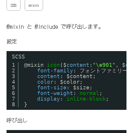
CSS
mixin
@mixin と @include で呼び出します。
設定
SCSS
1
@mixin 
icon
($
content
:
"\e901"
, $
co
2
font-family
: フォントファミリー名
3
content
: $content;
4
color
: $color;
5
font-size
: $size;
6
font-weight
: 
normal
;
7
display
: 
inline-block
;
8
}
呼び出し