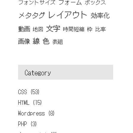
フォーム
フォントサイズ
ボックス
レイアウト
メタタグ
効率化
文字
動画
地図
時間短縮
枠
比率
線
色
画像
表組
Category
CSS (53)
HTML (15)
Wordpress (8)
PHP (3)