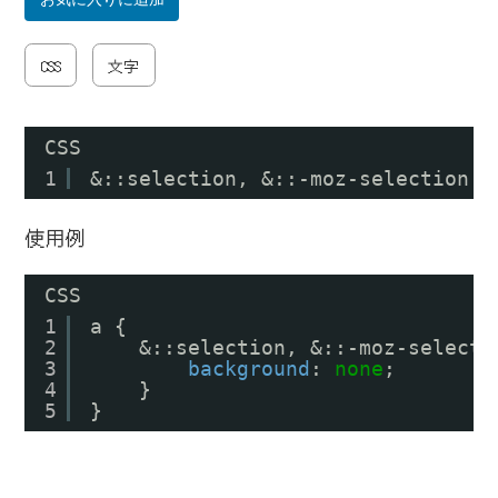
CSS
文字
CSS
1
&::selection, &::-moz-selection
使用例
CSS
1
a {
2
&::selection, &::-moz-selecti
3
background
: 
none
;
4
}
5
}