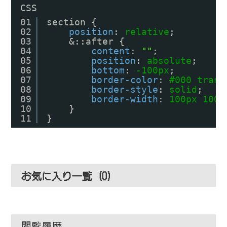
CSS
01
section {
02
position
: 
relative
;
03
&::after {
04
content
: 
""
;
05
position
: 
absolute
;
06
bottom
: 
-100px
;
07
border-color
: 
#000
trans
08
border-style
: 
solid
;
09
border-width
: 
100px
100
v
10
}
11
}
お気に入り一覧 (
0
)
閲覧履歴