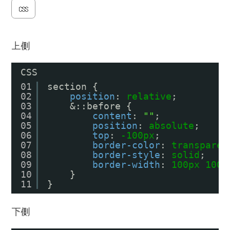
CSS
上側
CSS
01
section {
02
position
: 
relative
;
03
&::before {
04
content
: 
""
;
05
position
: 
absolute
;
06
top
: 
-100px
;
07
border-color
: 
transparen
08
border-style
: 
solid
;
09
border-width
: 
100px
100
v
10
}
11
}
下側