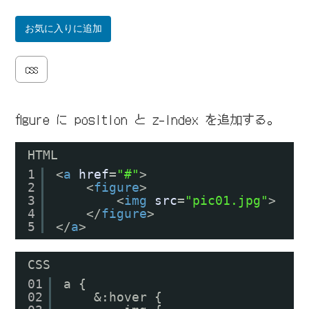
お気に入りに追加
CSS
figure に position と z-index を追加する。
HTML
1
<
a
href
=
"#"
>
2
<
figure
>
3
<
img
src
=
"pic01.jpg"
>
4
</
figure
>
5
</
a
>
CSS
01
a {
02
&:hover {