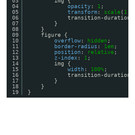
03
img {
04
opacity
: 
1
;
05
transform
: 
scale
(
1.1
06
transition-duration:
07
}
08
}
09
figure {
10
overflow
: 
hidden
;
11
border-radius
: 
1em
;
12
position
: 
relative
;
13
z-index
: 
1
;
14
img {
15
width
: 
100%
;
16
transition-duration:
17
}
18
}
19
}